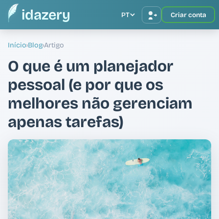
idazery
PT
Criar conta
Início
›
Blog
›
Artigo
O que é um planejador
pessoal (e por que os
melhores não gerenciam
apenas tarefas)