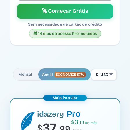
🚀 Começar Grátis
Sem necessidade de cartão de crédito
🎁 14 dias de acesso Pro incluídos
Mensal
Anual
$
USD
ECONOMIZE 37%
Mais Popular
Pro
idazery
3
$
,16
37
ao mês
$
,99