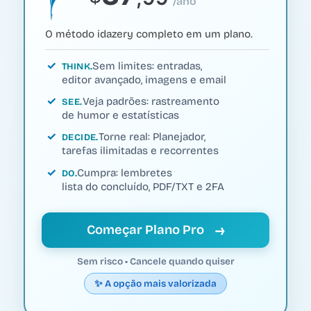
/ano
O método idazery completo em um plano.
Sem limites: entradas,
THINK
editor avançado, imagens e email
Veja padrões: rastreamento
SEE
de humor e estatísticas
Torne real: Planejador,
DECIDE
tarefas ilimitadas e recorrentes
Cumpra: lembretes
DO
lista do concluído, PDF/TXT e 2FA
→
Começar Plano Pro
Sem risco • Cancele quando quiser
✨ A opção mais valorizada