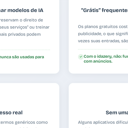
ar modelos de IA
“Grátis” frequente
reservam o direito de
Os planos gratuitos cos
eus serviços" ou treinar
publicidade, o que signi
mais privados podem
vezes suas entradas, são
Com o idazery, não: f
 nunca são usadas para
✓
com anúncios.
cesso real
Sem uma
e termos genéricos como
Alguns aplicativos dific