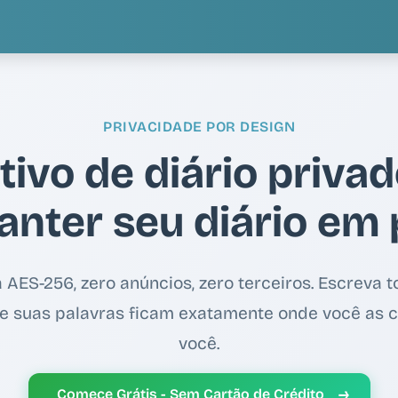
PRIVACIDADE POR DESIGN
tivo de diário priva
anter seu diário em 
a AES-256, zero anúncios, zero terceiros. Escreva t
 suas palavras ficam exatamente onde você as 
você.
→
Comece Grátis - Sem Cartão de Crédito