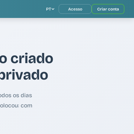
PT
Acesso
Criar conta
do criado
privado
odos os dias
colocou: com