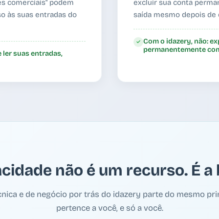
des comerciais" podem
excluir sua conta perm
so às suas entradas do
saída mesmo depois de de
Com o idazery, não: e
✓
permanentemente com
 ler suas entradas,
acidade não é um recurso. É a 
nica e de negócio por trás do idazery parte do mesmo prin
pertence a você, e só a você.