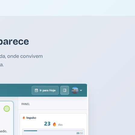
 parece
ada, onde convivem
a.