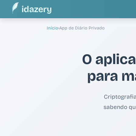
idazery
Início
›
App de Diário Privado
O aplica
para m
Criptografi
sabendo que