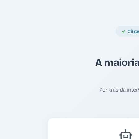
Cifr
A maioria
Por trás da int