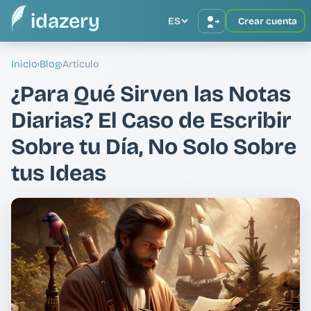
idazery
ES
Crear cuenta
Inicio
›
Blog
›
Artículo
¿Para Qué Sirven las Notas
Diarias? El Caso de Escribir
Sobre tu Día, No Solo Sobre
tus Ideas