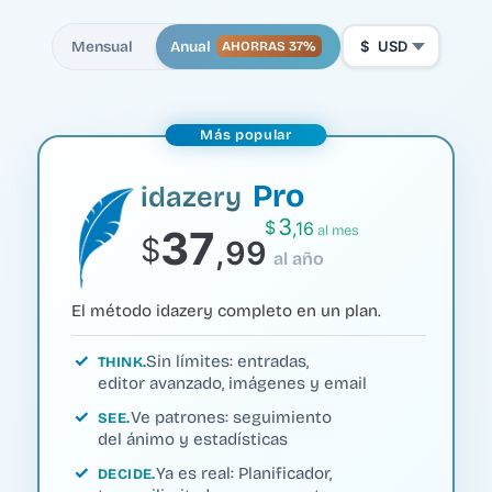
Mensual
Anual
$
USD
AHORRAS 37%
Más popular
Pro
idazery
3
$
,16
37
al mes
$
,99
al año
El método idazery completo en un plan.
Sin límites: entradas,
THINK
editor avanzado, imágenes y email
Ve patrones: seguimiento
SEE
del ánimo y estadísticas
Ya es real: Planificador,
DECIDE