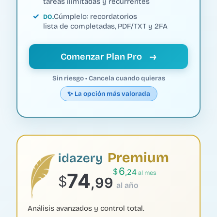
tareas ilimitadas y recurrentes
Cúmplelo: recordatorios
DO
lista de completadas, PDF/TXT y 2FA
→
Comenzar Plan Pro
Sin riesgo • Cancela cuando quieras
✨ La opción más valorada
Premium
idazery
6
$
,24
74
al mes
$
,99
al año
Análisis avanzados y control total.