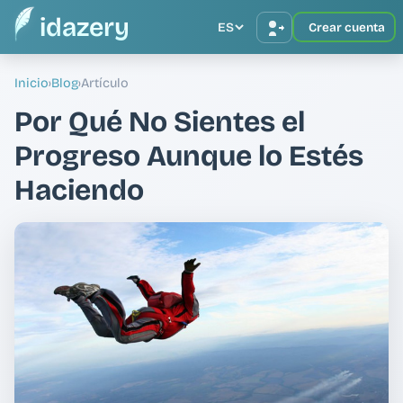
idazery
ES
Crear cuenta
Inicio
›
Blog
›
Artículo
Por Qué No Sientes el
Progreso Aunque lo Estés
Haciendo