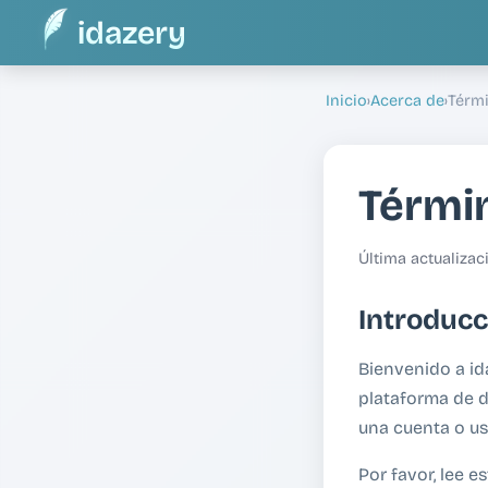
idazery
Inicio
›
Acerca de
›
Térmi
Términ
Última actualizac
Introducc
Bienvenido a id
plataforma de di
una cuenta o us
Por favor, lee 