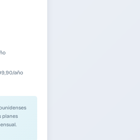
año
99,90/año
dounidenses
s planes
ensual.