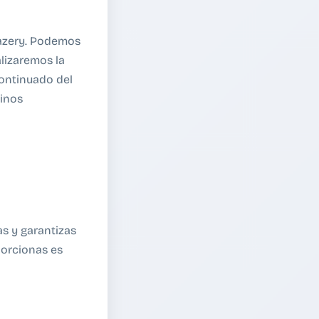
dazery. Podemos
lizaremos la
continuado del
minos
as y garantizas
porcionas es